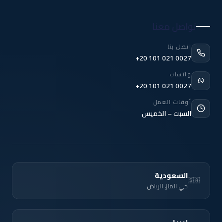
تواصل معنا
اتصل بنا
+20 101 021 0027
واتساب
+20 101 021 0027
أوقات العمل
السبت – الخميس
السعودية
🇸🇦
حي الملز، الرياض