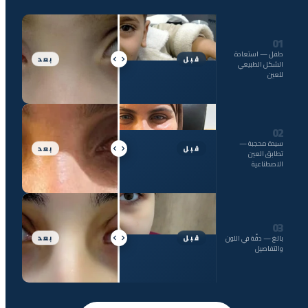
01
طفل — استعادة
قبل
بعد
الشكل الطبيعي
للعين
02
سيدة محجبة —
قبل
بعد
تطابق العين
الاصطناعية
03
قبل
بعد
بالغ — دقّة في اللون
والتفاصيل