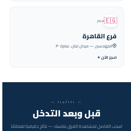
🇪🇬
مصر
فرع القاهرة
المهندسين — ميدان لبنان، عمارة ٣٠
احجز الآن
— نتائجنا —
قبل
وبعد
التدخل
اسحب الفاصل لمشاهدة الفرق بنفسك — نتائج حقيقية لعملائنا