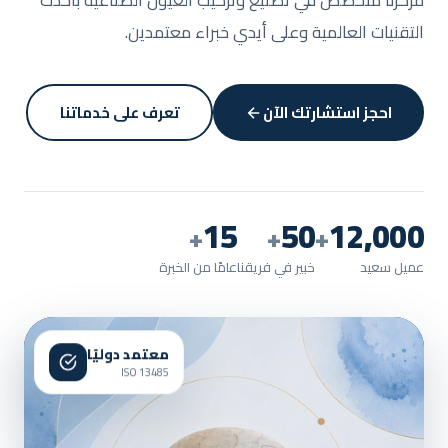
مركزنا متخصص في تصنيع وتركيب العيون الصناعية بأحدث
التقنيات العالمية وعلى أيدي خبراء معتمدين.
احجز استشارتك الآن
تعرف على خدماتنا
15
50
12,000
+
+
+
عميل سعيد
خبير في فريقنا
عامًا من الخبرة
معتمد دوليًا
ISO 13485