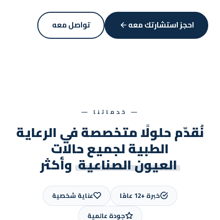
احجز استشارتك معه
تواصل معه
— خدماتنا —
نُقدّم حلولًا متخصصة في الرعاية
الطبية لجميع حالات
العيون الصناعية
وأكثر
خبرة +12 عامًا
عناية شخصية
جودة عالمية