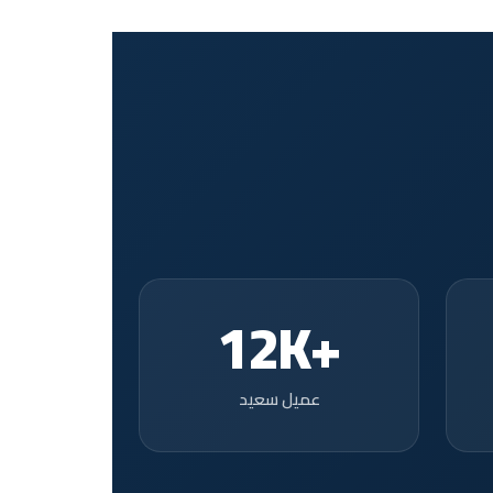
+12K
عميل سعيد