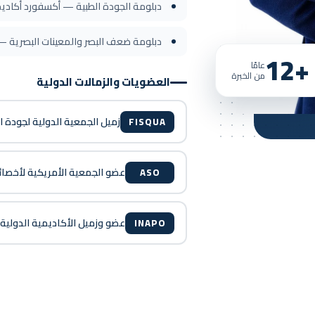
دبلومة الجودة الطبية — أكسفورد أكاد
دبلومة ضعف البصر والمعينات البصرية — rth Star Vision Academy
+12
عامًا
من الخبرة
العضويات والزمالات الدولية
زميل الجمعية الدولية لجودة ا
FISQUA
عضو الجمعية الأمريكية لأخصائ
ASO
عضو وزميل الأكاديمية الدولية
INAPO