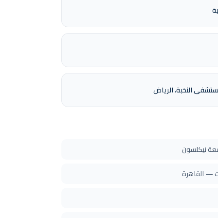
ة
شفى النخبة، الرياض
معة نيكلسون
ت — القاهرة