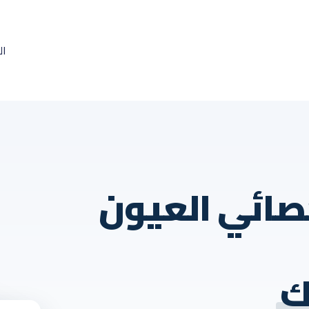
ال
صائي العيون
ك