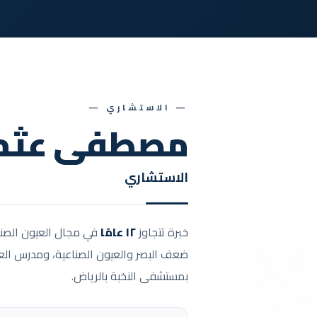
— الاستشاري —
مصطفى عثم
الاستشاري
خبرة تتجاوز
١٢ عامًا
في مجال العيون الصناع
ضعف البصر والعيون الصناعية، ومدرس ال
بمستشفى النخبة بالرياض.