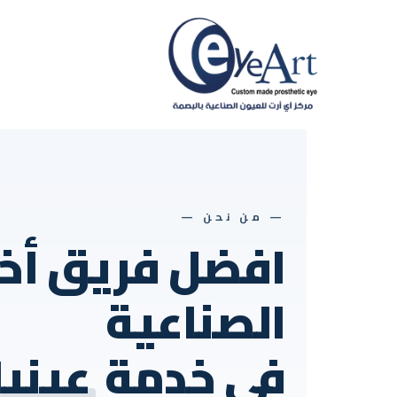
— من نحن —
افضل فريق أخ
الصناعية
في خدمة
عيني