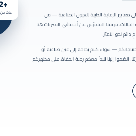
+12
عامًا من 
لى معايير الرعاية الطبية للعيون الصناعية — من
الحالات. فريقنا المتمرّس من أخصائيي البصريات هنا
دائم نحو التميّز.
تياجاتكم — سواء كنتم بحاجة إلى عين صناعية أو
ا. انضموا إلينا لنبدأ معكم رحلة الحفاظ على مظهركم